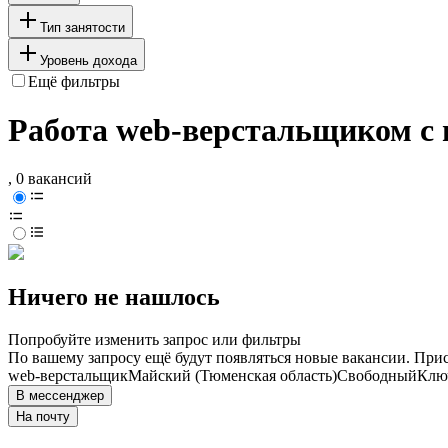
Тип занятости
Уровень дохода
Ещё фильтры
Работа web-верстальщиком с 
, 0 вакансий
Ничего не нашлось
Попробуйте изменить запрос или фильтры
По вашему запросу ещё будут появляться новые вакансии. При
web-верстальщик
Майский (Тюменская область)
Свободный
Ключ
В мессенджер
На почту