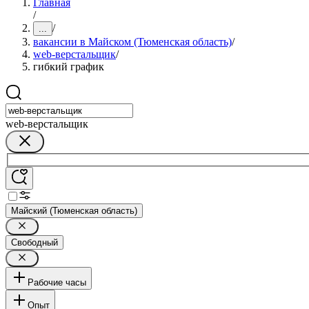
Главная
/
/
...
вакансии в Майском (Тюменская область)
/
web-верстальщик
/
гибкий график
web-верстальщик
Майский (Тюменская область)
Свободный
Рабочие часы
Опыт